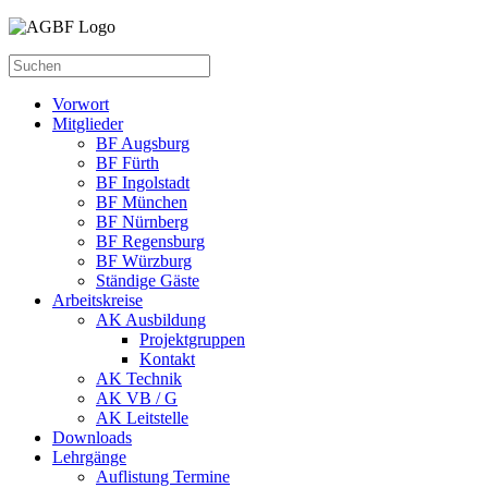
Vorwort
Mitglieder
BF Augsburg
BF Fürth
BF Ingolstadt
BF München
BF Nürnberg
BF Regensburg
BF Würzburg
Ständige Gäste
Arbeitskreise
AK Ausbildung
Projektgruppen
Kontakt
AK Technik
AK VB / G
AK Leitstelle
Downloads
Lehrgänge
Auflistung Termine