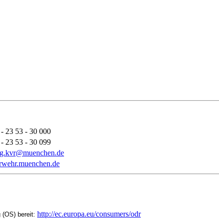
- 23 53 - 30 000
- 23 53 - 30 099
ung.kvr@muenchen.de
uerwehr.muenchen.de
http://ec.europa.eu/consumers/odr
 (OS) bereit: