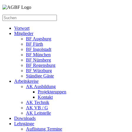
Vorwort
Mitglieder
BF Augsburg
BF Fürth
BF Ingolstadt
BF München
BF Nürnberg
BF Regensburg
BF Würzburg
Ständige Gäste
Arbeitskreise
AK Ausbildung
Projektgruppen
Kontakt
AK Technik
AK VB / G
AK Leitstelle
Downloads
Lehrgänge
Auflistung Termine