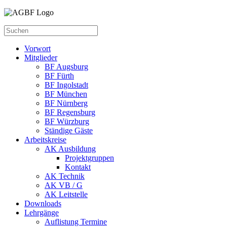
Vorwort
Mitglieder
BF Augsburg
BF Fürth
BF Ingolstadt
BF München
BF Nürnberg
BF Regensburg
BF Würzburg
Ständige Gäste
Arbeitskreise
AK Ausbildung
Projektgruppen
Kontakt
AK Technik
AK VB / G
AK Leitstelle
Downloads
Lehrgänge
Auflistung Termine