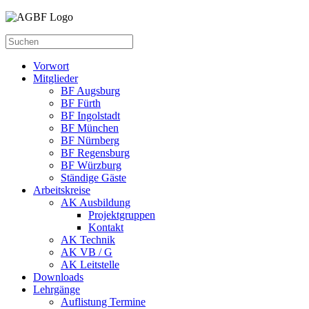
Vorwort
Mitglieder
BF Augsburg
BF Fürth
BF Ingolstadt
BF München
BF Nürnberg
BF Regensburg
BF Würzburg
Ständige Gäste
Arbeitskreise
AK Ausbildung
Projektgruppen
Kontakt
AK Technik
AK VB / G
AK Leitstelle
Downloads
Lehrgänge
Auflistung Termine