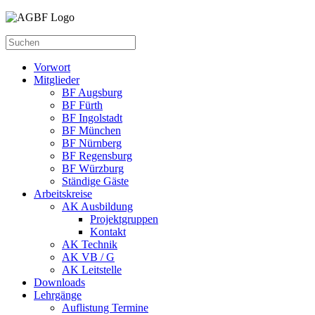
Vorwort
Mitglieder
BF Augsburg
BF Fürth
BF Ingolstadt
BF München
BF Nürnberg
BF Regensburg
BF Würzburg
Ständige Gäste
Arbeitskreise
AK Ausbildung
Projektgruppen
Kontakt
AK Technik
AK VB / G
AK Leitstelle
Downloads
Lehrgänge
Auflistung Termine