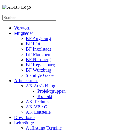
Vorwort
Mitglieder
BF Augsburg
BF Fürth
BF Ingolstadt
BF München
BF Nürnberg
BF Regensburg
BF Würzburg
Ständige Gäste
Arbeitskreise
AK Ausbildung
Projektgruppen
Kontakt
AK Technik
AK VB / G
AK Leitstelle
Downloads
Lehrgänge
Auflistung Termine